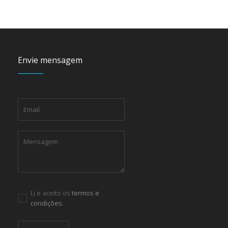
Envie mensagem
Li e aceito os
termos e
condições
.