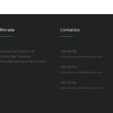
Morada
Contactos
Avenida de Poiares, 92
965189746
Quinta das Camélias
(Chamada para a Rede Móvel Nacional)
3350-088 Vila Nova de Poiares
965189754
(Chamada para a Rede Móvel Nacional)
965189796
(Chamada para a Rede Móvel Nacional)