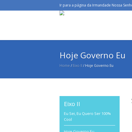
Ir para a página da Irmandade Nossa Sen
Hoje Governo Eu
Home
/
Eixo II
/
Hoje Governo Eu
Eixo II
Eu Sei, Eu Quero Ser 100%
Cool
Hoje Governo Eu