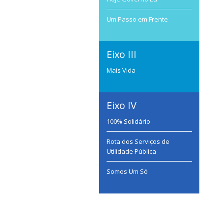
Um Passo em Frente
Eixo III
Mais Vida
Eixo IV
100% Solidário
Rota dos Serviços de
Utilidade Pública
Somos Um Só